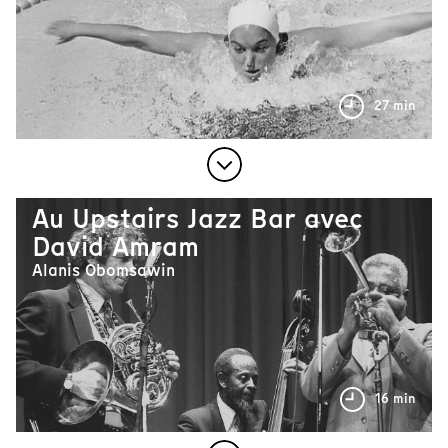
27 min
Au Upstairs Jazz Bar avec
David Amram
Alanis Obomsawin
16 min