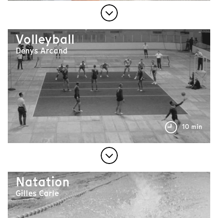
Volleyball
Denys Arcand
10 min
Natation
Gilles Carle