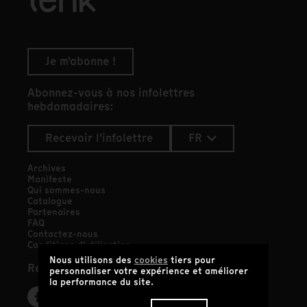
Je m'abonne !
Abonnez-vous à nos infolettres
hebdomadaires:
Recevoir l'infolettre
FR
Archives
Manifeste
Qui sommes-nous
Catalogue
Partenaires
FAQ
Contactez-nous
Conditions d'utilisation
Nous utilisons des
cookies
tiers pour
Réseaux sociaux
personnaliser votre expérience et améliorer
la performance du site.