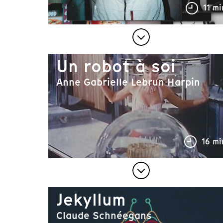
11 mi
Un robot à soi
Anne Gabrielle Lebrun Harpin
16 mi
Jekyllum
Claude Schnéegans