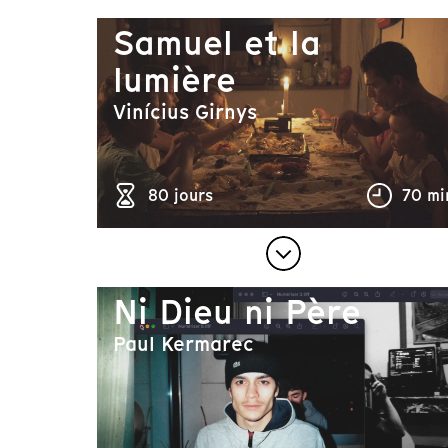
Samuel et la
lumière
Vinícius Girnys
80 jours
70 mi
Ni Dieu ni Père
Paul Kermarec