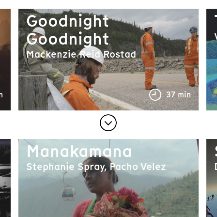
Goodnight
Goodnight
Mackenzie Reid Rostad
n
37 min
Manakamana
Stephanie Spray, Pacho Velez