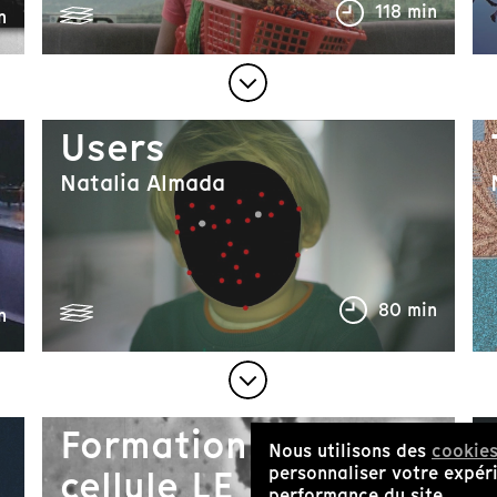
118 min
n
Users
Natalia Almada
80 min
n
Formation de la
Nous utilisons des
cookie
cellule LE
personnaliser votre expéri
performance du site.