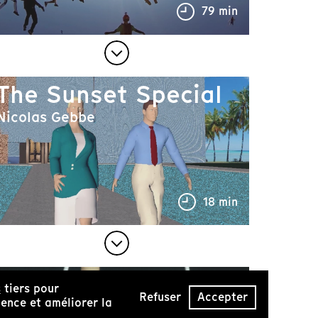
79 min
The Sunset Special
Nicolas Gebbe
18 min
La stéréochimie
s
tiers pour
Refuser
Accepter
dynamique
ence et améliorer la