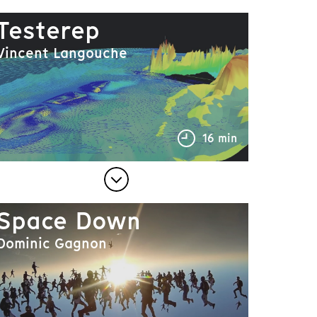
Testerep
Vincent Langouche
16 min
Space Down
Dominic Gagnon