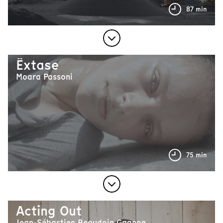
87 min
Êxtase
Moara Passoni
75 min
Acting Out
Jean-Sébastien Beaudoin Gagnon