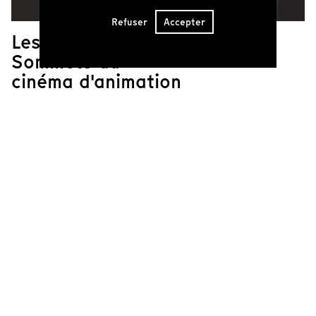
Refuser
Accepter
Les films des
Sommets du
cinéma d'animation
Les festivals
passés
Retrouvez aussi les archives des
films sortis de notre
programmation. Certains films sont