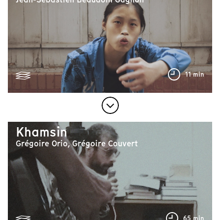
11 min
Khamsin
Grégoire Orio, Grégoire Couvert
65 min