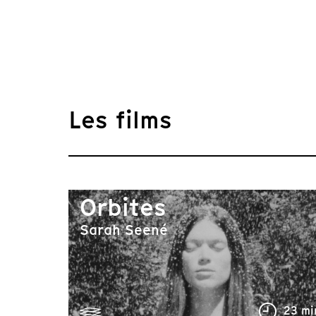
Les films
Orbites
Sarah Seené
23 mi