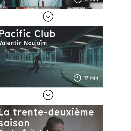
Pacific Club
Valentin Noujaïm
17 min
La trente-deuxième
saison