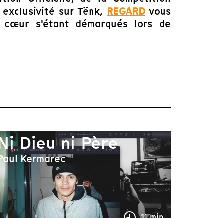
 exclusivité sur Tënk,
REGARD
vous
 cœur s'étant démarqués lors de
Ni Dieu ni Père
Paul Kermarec
11 min