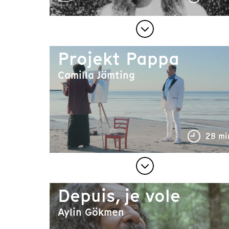
Projekt Pappa
Camilla Jämting
28 mi
Depuis, je vole
Aylin Gökmen