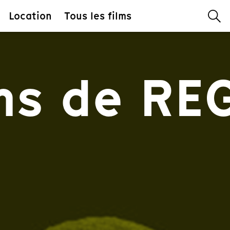
Location
Tous les films
lms de R