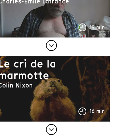
Charles-Émile Lafrance
19 min
Le cri de la
marmotte
Colin Nixon
16 min