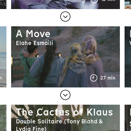
A Move
Elahe Esmaili
n
27 min
The Cactus of Klaus
Double Solitaire (Tony Blahd &
Lydia Fine)