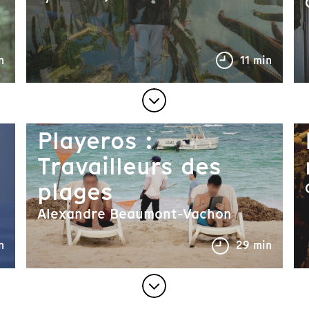
n
11 min
Playeros :
Travailleurs des
plages
Alexandre Beaumont-Vachon
n
29 min