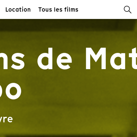
Location
Tous les films
ms de Ma
bo
vre