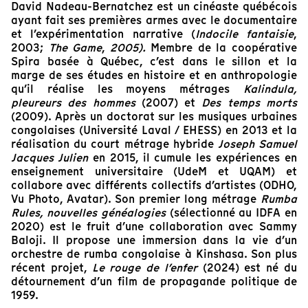
David Nadeau-Bernatchez est un cinéaste québécois
ayant fait ses premières armes avec le documentaire
et l’expérimentation narrative (
Indocile fantaisie
,
2003;
The Game
,
2005).
Membre de la coopérative
Spira basée à Québec, c’est dans le sillon et la
marge de ses études en histoire et en anthropologie
qu’il réalise les moyens métrages
Kalindula,
pleureurs des hommes
(2007) et
Des temps morts
(2009). Après un doctorat sur les musiques urbaines
congolaises (Université Laval / EHESS) en 2013 et la
réalisation du court métrage hybride
Joseph Samuel
Jacques Julien
en 2015, il cumule les expériences en
enseignement universitaire (UdeM et UQAM) et
collabore avec différents collectifs d’artistes (ODHO,
Vu Photo, Avatar). Son premier long métrage
Rumba
Rules, nouvelles généalogies
(sélectionné au IDFA en
2020) est le fruit d’une collaboration avec Sammy
Baloji. Il propose une immersion dans la vie d’un
orchestre de rumba congolaise à Kinshasa. Son plus
récent projet,
Le rouge de l’enfer
(2024) est né du
détournement d’un film de propagande politique de
1959.