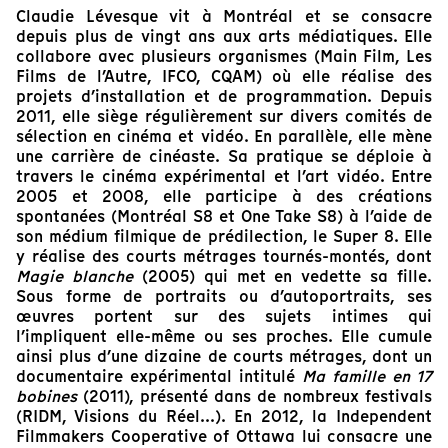
Claudie Lévesque vit à Montréal et se consacre
depuis plus de vingt ans aux arts médiatiques. Elle
collabore avec plusieurs organismes (Main Film, Les
Films de l’Autre, IFCO, CQAM) où elle réalise des
projets d’installation et de programmation. Depuis
2011, elle siège régulièrement sur divers comités de
sélection en cinéma et vidéo. En parallèle, elle mène
une carrière de cinéaste. Sa pratique se déploie à
travers le cinéma expérimental et l’art vidéo. Entre
2005 et 2008, elle participe à des créations
spontanées (Montréal S8 et One Take S8) à l’aide de
son médium filmique de prédilection, le Super 8. Elle
y réalise des courts métrages tournés-montés, dont
Magie blanche
(2005) qui met en vedette sa fille.
Sous forme de portraits ou d’autoportraits, ses
œuvres portent sur des sujets intimes qui
l’impliquent elle-même ou ses proches. Elle cumule
ainsi plus d’une dizaine de courts métrages, dont un
documentaire expérimental intitulé
Ma famille en 17
bobines
(2011), présenté dans de nombreux festivals
(RIDM, Visions du Réel...). En 2012, la Independent
Filmmakers Cooperative of Ottawa lui consacre une