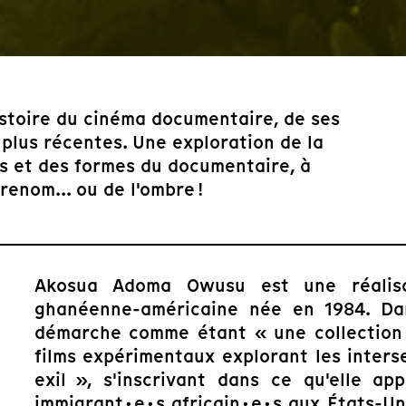
histoire du cinéma documentaire, de ses
 plus récentes. Une exploration de la
es et des formes du documentaire, à
enom... ou de l'ombre !
Akosua Adoma Owusu est une réalisat
ghanéenne-américaine née en 1984. Dan
démarche comme étant « une collection 
films expérimentaux explorant les inters
exil », s'inscrivant dans ce qu'elle ap
immigrant·e·s africain·e·s aux États-Un