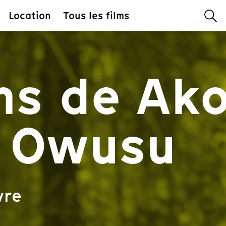
Location
Tous les films
lms de Ak
 Owusu
vre