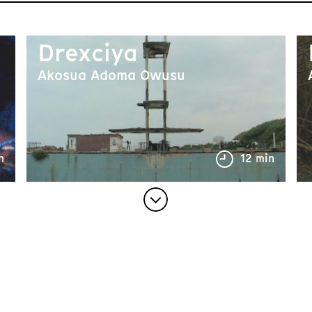
Drexciya
Akosua Adoma Owusu
n
12 min