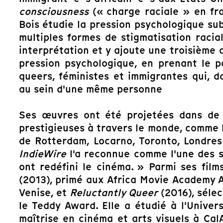
consciousness
(« charge raciale
» en fr
Bois étudie la pression psychologique su
multiples formes de stigmatisation raci
interprétation et y ajoute une troisième
pression psychologique, en prenant le p
queers, féministes et immigrantes qui, d
au sein d'une même personne
Ses œuvres ont été projetées dans de n
prestigieuses à travers le monde, comme le
de Rotterdam, Locarno, Toronto, Londres
IndieWire
l'a reconnue comme l'une des si
ont redéfini le cinéma. » Parmi ses fil
(2013), primé aux Africa Movie Academy 
Venise, et
Reluctantly Queer
(2016), sélec
le Teddy Award. Elle a étudié à l'Univer
maîtrise en cinéma et arts visuels à Cal