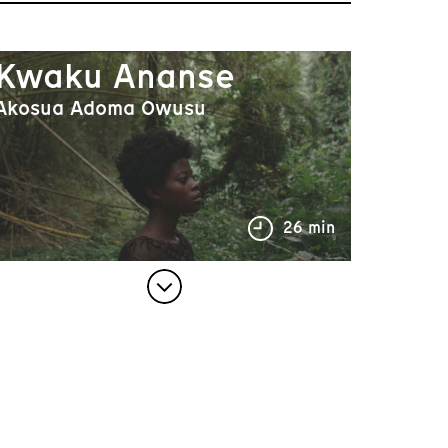
Kwaku Ananse
Akosua Adoma Owusu
26 min