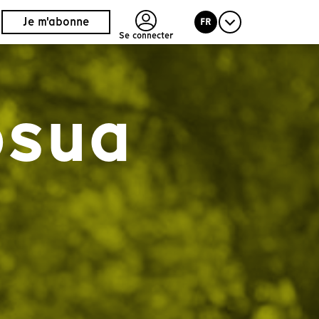
Je m'abonne
FR
Se connecter
osua