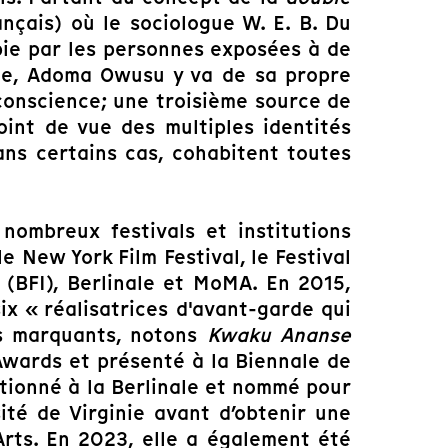
ançais) où
le sociologue W. E. B. Du
bie par les personnes exposées à de
ale, Adoma Owusu y va de sa propre
 conscience; une troisième source de
oint de vue des multiples identités
ans certains cas, cohabitent toutes
ombreux festivals et institutions
 New York Film Festival, le Festival
 (BFI), Berlinale et MoMA. En 2015,
x « réalisatrices d'avant-garde qui
ms marquants, notons
Kwaku Ananse
Awards et présenté à la Biennale de
tionné à la Berlinale et nommé pour
sité de Virginie avant d’obtenir une
Arts. En 2023, elle a également été