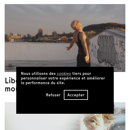
Nous utilisons des
cookies
tiers pour
Libération en
personnaliser votre expérience et améliorer
la performance du site.
mouvement
Refuser
Accepter