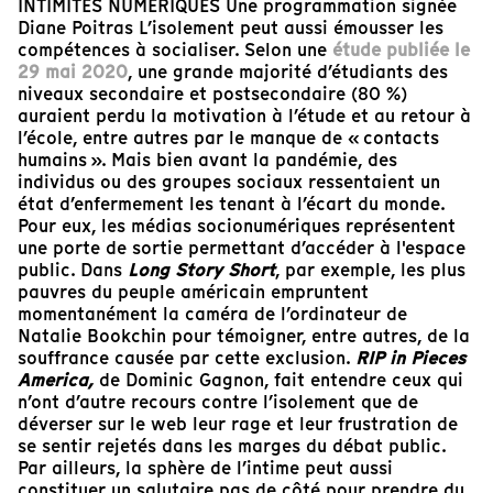
INTIMITÉS NUMÉRIQUES Une programmation signée
Diane Poitras L’isolement peut aussi émousser les
compétences à socialiser. Selon une
étude publiée le
29 mai 2020
, une grande majorité d’étudiants des
niveaux secondaire et postsecondaire (80 %)
auraient perdu la motivation à l’étude et au retour à
l’école, entre autres par le manque de « contacts
humains ». Mais bien avant la pandémie, des
individus ou des groupes sociaux ressentaient un
état d’enfermement les tenant à l’écart du monde.
Pour eux, les médias socionumériques représentent
une porte de sortie permettant d’accéder à l'espace
public. Dans
Long Story Short
, par exemple, les plus
pauvres du peuple américain empruntent
momentanément la caméra de l’ordinateur de
Natalie Bookchin pour témoigner, entre autres, de la
souffrance causée par cette exclusion.
RIP in Pieces
America,
de Dominic Gagnon, fait entendre ceux qui
n’ont d’autre recours contre l’isolement que de
déverser sur le web leur rage et leur frustration de
se sentir rejetés dans les marges du débat public.
Par ailleurs, la sphère de l’intime peut aussi
constituer un salutaire pas de côté pour prendre du