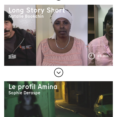
Long Story Short
Natalie Bookchin
45 min
Le profil Amina
Sophie Deraspe