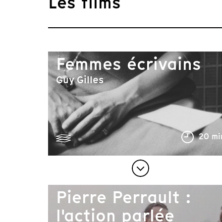
Les films
Femmes écrivains
Guy Gilles
20 mi
Pierre Perrault :
l'action parlée