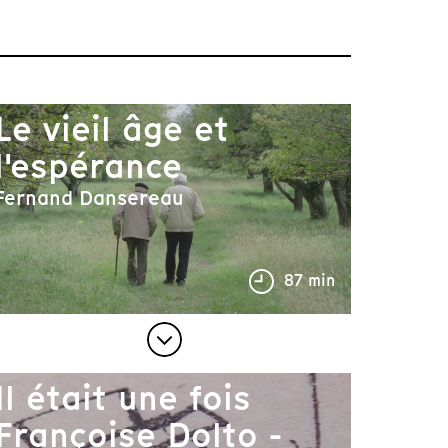
Le vieil âge et
l'espérance
Fernand Dansereau
87 min
Il était une fois
Françoise Dolto -