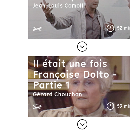
Jean-Louis Comolli
52 mi
Il était une fois
Françoise Dolto -
Partie 1
Gérard Chouchan
59 mi