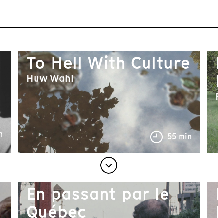
To Hell With Culture
Huw Wahl
n
55 min
En passant par le
Québec