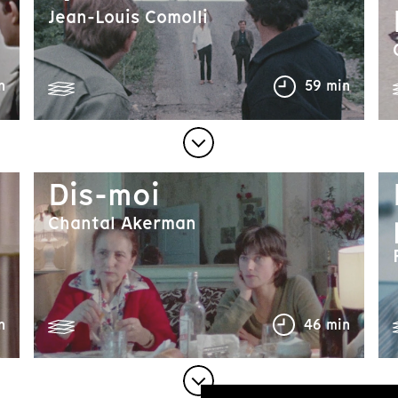
Jean-Louis Comolli
n
59 min
Dis-moi
Chantal Akerman
n
46 min