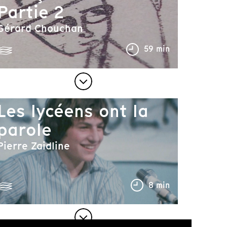
Partie 2
Gérard Chouchan
59 min
Les lycéens ont la
parole
Pierre Zaidline
8 min