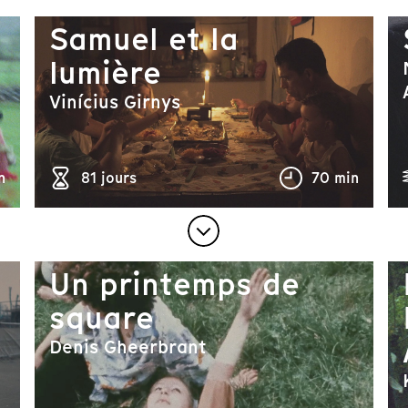
Samuel et la
lumière
Vinícius Girnys
n
81 jours
70 min
Un printemps de
square
Denis Gheerbrant