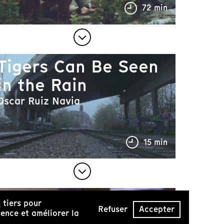
72 min
Tigers Can Be Seen
in the Rain
Oscar Ruiz Navia
15 min
Lloyd Wong,
s
tiers pour
Refuser
Accepter
Unfinished
ence et améliorer la