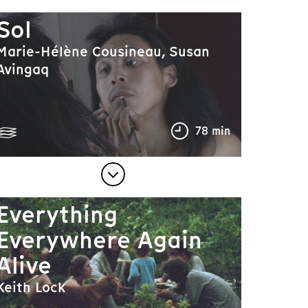
Sol
Marie-Hélène Cousineau, Susan
Avingaq
78 min
Everything
Everywhere Again
Alive
Keith Lock