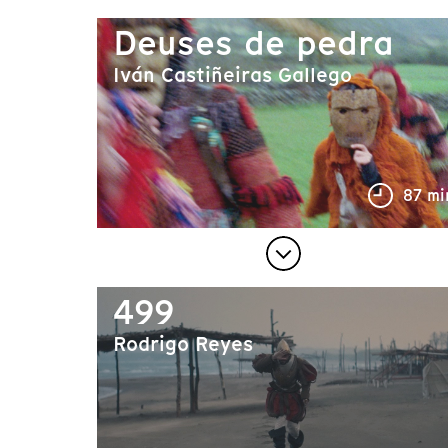
Deuses de pedra
Iván Castiñeiras Gallego
87 mi
499
Rodrigo Reyes