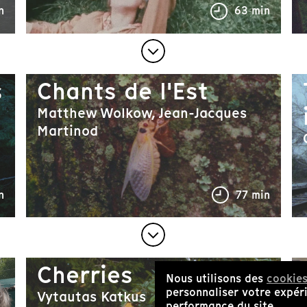
n
63 min
s
Chants de l'Est
Matthew Wolkow, Jean-Jacques
Martinod
n
77 min
Cherries
Nous utilisons des
cookie
personnaliser votre expéri
Vytautas Katkus
performance du site.