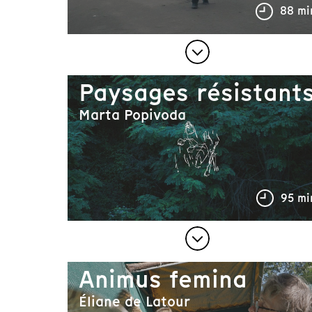
88 mi
Paysages résistant
Marta Popivoda
95 mi
Animus femina
Éliane de Latour